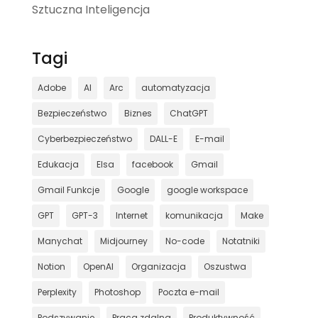
Sztuczna Inteligencja
Tagi
Adobe
AI
Arc
automatyzacja
Bezpieczeństwo
Biznes
ChatGPT
Cyberbezpieczeństwo
DALL-E
E-mail
Edukacja
Elsa
facebook
Gmail
Gmail Funkcje
Google
google workspace
GPT
GPT-3
Internet
komunikacja
Make
Manychat
Midjourney
No-code
Notatniki
Notion
OpenAI
Organizacja
Oszustwa
Perplexity
Photoshop
Poczta e-mail
Podszywanie
Praca zdalna
Produktywność