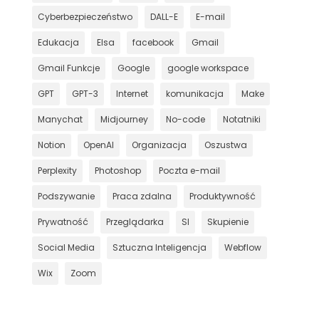
Cyberbezpieczeństwo
DALL-E
E-mail
Edukacja
Elsa
facebook
Gmail
Gmail Funkcje
Google
google workspace
GPT
GPT-3
Internet
komunikacja
Make
Manychat
Midjourney
No-code
Notatniki
Notion
OpenAI
Organizacja
Oszustwa
Perplexity
Photoshop
Poczta e-mail
Podszywanie
Praca zdalna
Produktywność
Prywatność
Przeglądarka
SI
Skupienie
Social Media
Sztuczna Inteligencja
Webflow
Wix
Zoom